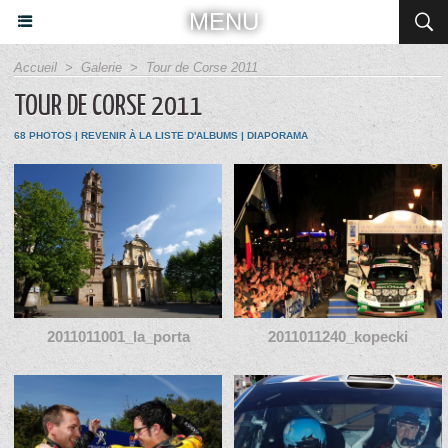
MENU
Accueil
>
Galerie
>
Tour de Corse 2011
TOUR DE CORSE 2011
68 PHOTOS
|
REVENIR À LA LISTE D'ALBUMS
|
DIAPORAMA
2011011001_la_porta
2011011240_kopecki