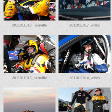
2011011019_neuville
2011011017_wilks
2011011015_neuville
2011011014_wilks