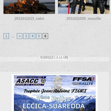
2011011013_calvi
2011011020_neuville
1
...
«
3
4
5
6
RUBRIQUES À LA UNE