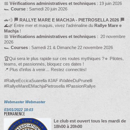
📅
Vérifications administratives et techniques
: 19 juin 2026
🏎️
Course
: Samedi 20 juin 2026
🚗💨
🏁 RALLYE MARE E MACHJA - PIETROSELLA 2026 🏁
🌊🌿 Entre mer et maquis, vivez l’adrénaline du
Rallye Mare e
Machja
!
📅
Vérifications administratives et techniques
: 20 novembre
2026
🏎️
Courses
: Samedi 21 & Dimanche 22 novembre 2026
🏆Qui sera le plus rapide sur ces routes mythiques ?🔹 Pilotes,
teams, et passionnés, bloquez ces dates !
📍 Plus d’infos à venir… Restez connectés!
#RallyeEccicaSuarella #JAF #ValléeDuPrunelli
#RallyeMareEMachjaPietrosella #PassionRallye
Webmaster Webmaster
03/01/2022 18:03
PERMANENCE
Le club est ouvert tous les mardi de
18h00 à 20h00