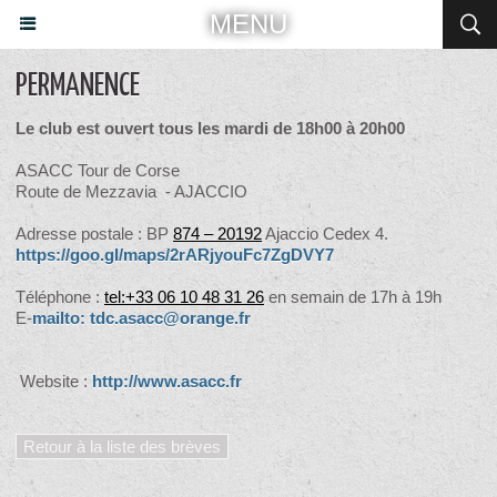
MENU
PERMANENCE
Le club est ouvert tous les mardi de 18h00 à 20h00
ASACC Tour de Corse
Route de Mezzavia - AJACCIO
Adresse postale : BP
874 – 20192
Ajaccio Cedex 4.
https://goo.gl/maps/2rARjyouFc7ZgDVY7
Téléphone :
tel:+33 06 10 48 31 26
en semain de 17h à 19h
E-
mailto: tdc.asacc@orange.fr
Website :
http://www.asacc.fr
Retour à la liste des brèves