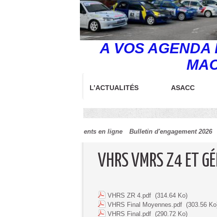
A VOS AGENDA E
MAC
L’ACTUALITÉS
ASACC
ments Eccica Suarella 2026 et engagements en ligne
Bulletin d'enga
VHRS VMRS Z4 ET G
VHRS ZR 4.pdf
(314.64 Ko)
VHRS Final Moyennes.pdf
(303.56 Ko
VHRS Final.pdf
(290.72 Ko)